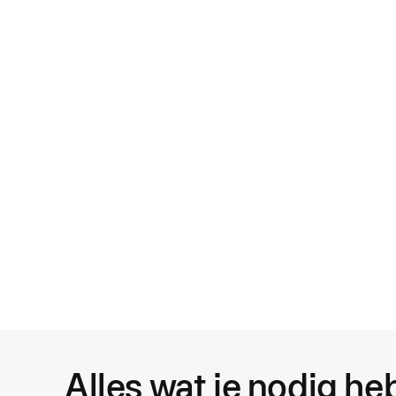
Realtime overzicht van alle uitgaven
Stel limieten, goedkeuringen en budgets in die automatisch
voor alle uitgaven gelden.
Alles wat je nodig he