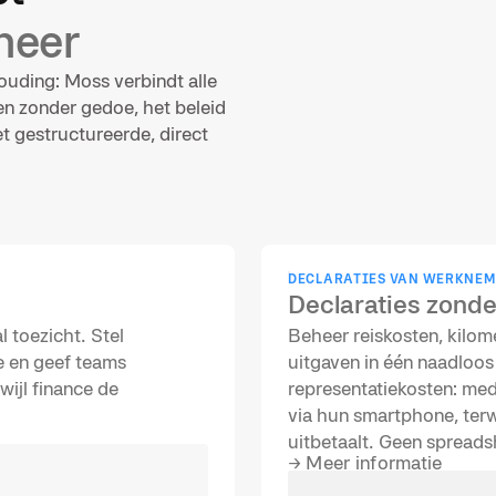
heer
ouding: Moss verbindt alle
en zonder gedoe, het beleid
 gestructureerde, direct
DECLARATIES VAN WERKNEM
Declaraties zonder
l toezicht. Stel
Beheer reiskosten, kilo
me en geef teams
uitgaven in één naadloos 
wijl finance de
representatiekosten: med
via hun smartphone, terwi
uitbetaalt. Geen spread
→
Meer informatie