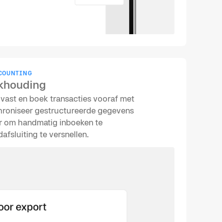
COUNTING
ekhouding
vast en boek transacties vooraf met
hroniseer gestructureerde gegevens
r om handmatig inboeken te
fsluiting te versnellen.