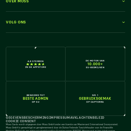
OVER MOSS
VOLG ONS
KOM ERBIJ
DE MOTOR VAN
4,6 STERREN
10.000+
IN DE APPSTORE
EU-BEDRIJVEN
BENOEMD TOT
NR. 1
BESTE ADMIN
GEBRUIKSGEMAK
OP G2
OP CAPTERRA
GEGEVENSBESCHERMING
IMPRESSUM
AV
KLACHTENBELEID
COOKIE CONSENT
Moss Cards wordt uitgegeven door Moss GmbH onder een licentie van Mastercard International Incorporated.
Moss GmbH is gemachtigd en gereglementeerd door de Duitse Federale Toezichthouder voor de Financiële
Markten (BaFin) als een elektronischgeldinstelling (licentienummer 159024). Mastercard en het cirkelvormige