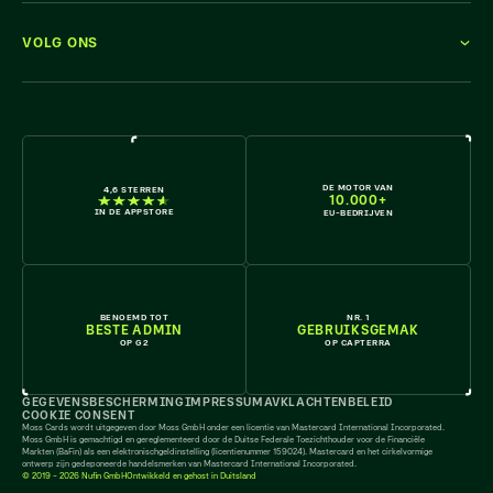
VOLG ONS
KOM ERBIJ
DE MOTOR VAN
4,6 STERREN
10.000+
IN DE APPSTORE
EU-BEDRIJVEN
BENOEMD TOT
NR. 1
BESTE ADMIN
GEBRUIKSGEMAK
OP G2
OP CAPTERRA
GEGEVENSBESCHERMING
IMPRESSUM
AV
KLACHTENBELEID
COOKIE CONSENT
Moss Cards wordt uitgegeven door Moss GmbH onder een licentie van Mastercard International Incorporated.
Moss GmbH is gemachtigd en gereglementeerd door de Duitse Federale Toezichthouder voor de Financiële
Markten (BaFin) als een elektronischgeldinstelling (licentienummer 159024). Mastercard en het cirkelvormige
ontwerp zijn gedeponeerde handelsmerken van Mastercard International Incorporated.
© 2019 - 2026 Nufin GmbH
Ontwikkeld en gehost in Duitsland