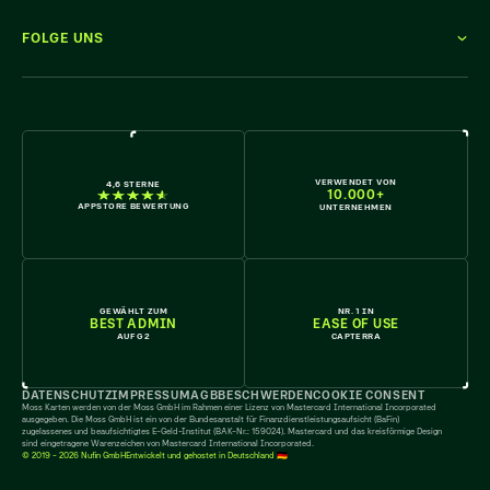
FOLGE UNS
WIR STELLEN EIN
VERWENDET VON
4,6 STERNE
10.000+
APPSTORE BEWERTUNG
UNTERNEHMEN
GEWÄHLT ZUM
NR. 1 IN
BEST ADMIN
EASE OF USE
AUF G2
CAPTERRA
DATENSCHUTZ
IMPRESSUM
AGB
BESCHWERDEN
COOKIE CONSENT
Moss Karten werden von der Moss GmbH im Rahmen einer Lizenz von Mastercard International Incorporated
ausgegeben. Die Moss GmbH ist ein von der Bundesanstalt für Finanzdienstleistungsaufsicht (BaFin)
zugelassenes und beaufsichtigtes E-Geld-Institut (BAK-Nr.: 159024). Mastercard und das kreisförmige Design
sind eingetragene Warenzeichen von Mastercard International Incorporated.
© 2019 - 2026 Nufin GmbH
Entwickelt und gehostet in Deutschland 🇩🇪