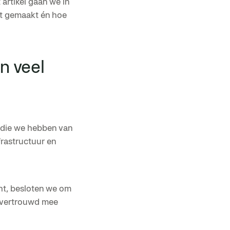
artikel gaan we in
t gemaakt én hoe
n veel
s die we hebben van
frastructuur en
ht, besloten we om
e vertrouwd mee