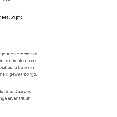
en, zijn:
ngdurige processen
e te stimuleren en
osities te bouwen
nelheid gewaarborgd.
dustrie. Daardoor
ange levensduur