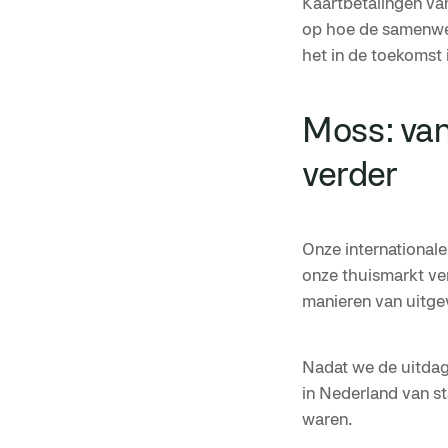
Kaartbetalingen van
op hoe de samenwe
het in de toekomst 
Moss: van
verder
Onze international
onze thuismarkt ver
manieren van uitgev
Nadat we de uitdag
in Nederland van s
waren.