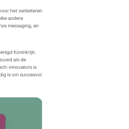
voor het verbeteren
elke andere
nze messaging, en
enigd Koninkrijk.
houwd als de
ech-innovators is
dig is om succesvol