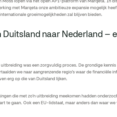
 Moss lopen via het open API-platform van Marqeta. In dit 
rking met Marqeta onze ambitieuze expansie mogelijk heef
internationale groeimogelijkheden zal blijven bieden.
 Duitsland naar Nederland – e
e uitbreiding was een zorgvuldig proces. De grondige kenni
taalden we naar aangrenzende regio’s waar de financiële in
en erg op die van Duitsland lijken.
ingen die met zo’n uitbreiding meekomen hadden onderzoc
tart te gaan. Ook een EU-lidstaat, maar anders dan waar w