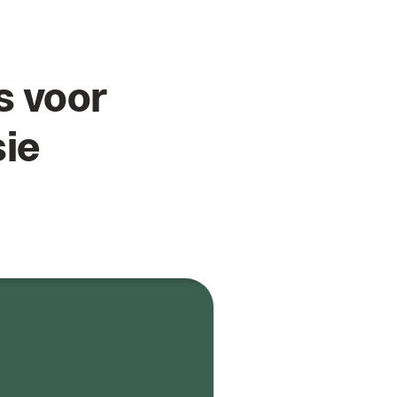
s voor
ie