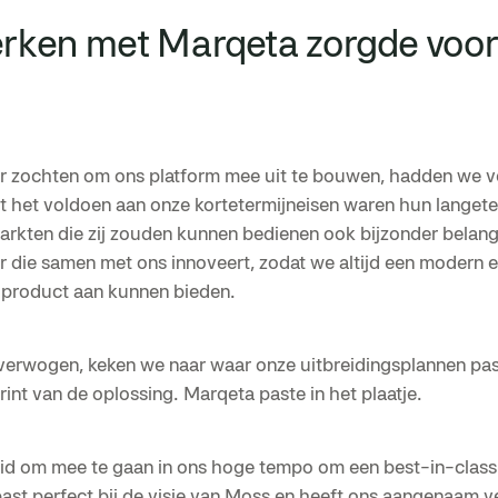
ken met Marqeta zorgde voor 
r zochten om ons platform mee uit te bouwen, hadden we v
 het voldoen aan onze kortetermijneisen waren hun langeter
arkten die zij zouden kunnen bedienen ook bijzonder belang
r die samen met ons innoveert, zodat we altijd een modern 
k product aan kunnen bieden.
erwogen, keken we naar waar onze uitbreidingsplannen past
int van de oplossing. Marqeta paste in het plaatje.
id om mee te gaan in ons hoge tempo om een best-in-class 
ast perfect bij de visie van Moss en heeft ons aangenaam ve