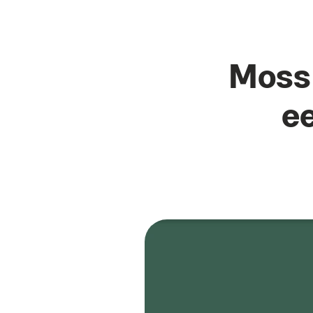
Moss 
e