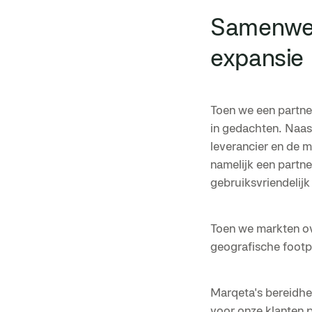
Samenwer
expansie
Toen we een partne
in gedachten. Naast
leverancier en de m
namelijk een partne
gebruiksvriendelij
Toen we markten ov
geografische footpr
Marqeta's bereidhe
voor onze klanten p