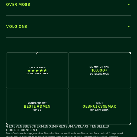
OVER MOSS
VOLG ONS
KOM ERBIJ
DE MOTOR VAN
4,6 STERREN
10.000+
IN DE APPSTORE
EU-BEDRIJVEN
BENOEMD TOT
NR. 1
BESTE ADMIN
GEBRUIKSGEMAK
OP G2
OP CAPTERRA
GEGEVENSBESCHERMING
IMPRESSUM
AV
KLACHTENBELEID
COOKIE CONSENT
Moss Cards wordt uitgegeven door Moss GmbH onder een licentie van Mastercard International Incorporated.
Moss GmbH is gemachtigd en gereglementeerd door de Duitse Federale Toezichthouder voor de Financiële