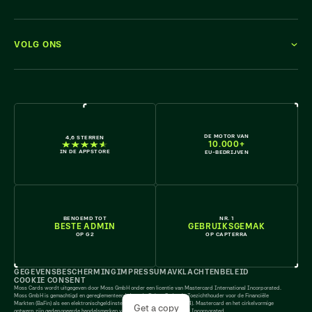
VOLG ONS
KOM ERBIJ
DE MOTOR VAN
4,6 STERREN
10.000+
IN DE APPSTORE
EU-BEDRIJVEN
BENOEMD TOT
NR. 1
BESTE ADMIN
GEBRUIKSGEMAK
OP G2
OP CAPTERRA
GEGEVENSBESCHERMING
IMPRESSUM
AV
KLACHTENBELEID
COOKIE CONSENT
Moss Cards wordt uitgegeven door Moss GmbH onder een licentie van Mastercard International Incorporated.
Moss GmbH is gemachtigd en gereglementeerd door de Duitse Federale Toezichthouder voor de Financiële
Markten (BaFin) als een elektronischgeldinstelling (licentienummer 159024). Mastercard en het cirkelvormige
Get a copy
ontwerp zijn gedeponeerde handelsmerken van Mastercard International Incorporated.