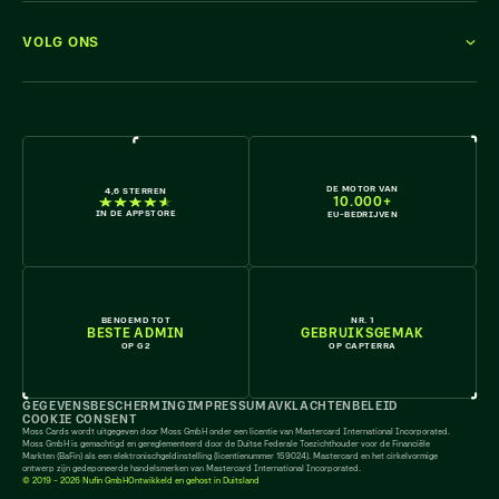
VOLG ONS
KOM ERBIJ
DE MOTOR VAN
4,6 STERREN
10.000+
IN DE APPSTORE
EU-BEDRIJVEN
BENOEMD TOT
NR. 1
BESTE ADMIN
GEBRUIKSGEMAK
OP G2
OP CAPTERRA
GEGEVENSBESCHERMING
IMPRESSUM
AV
KLACHTENBELEID
COOKIE CONSENT
Moss Cards wordt uitgegeven door Moss GmbH onder een licentie van Mastercard International Incorporated.
Moss GmbH is gemachtigd en gereglementeerd door de Duitse Federale Toezichthouder voor de Financiële
Markten (BaFin) als een elektronischgeldinstelling (licentienummer 159024). Mastercard en het cirkelvormige
ontwerp zijn gedeponeerde handelsmerken van Mastercard International Incorporated.
© 2019 - 2026 Nufin GmbH
Ontwikkeld en gehost in Duitsland