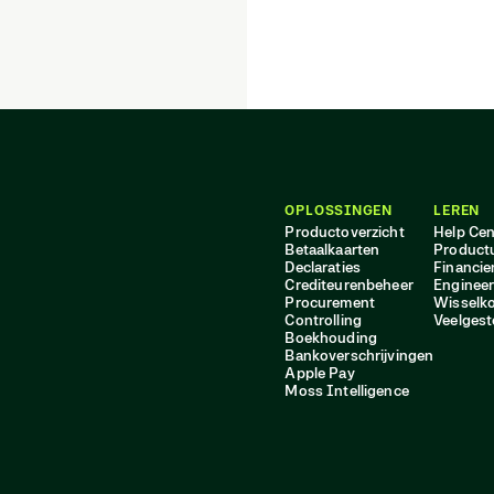
OPLOSSINGEN
LEREN
Productoverzicht
Help Cen
Betaalkaarten
Product
Declaraties
Financie
Crediteurenbeheer
Engineer
Procurement
Wisselk
Controlling
Veelgest
Boekhouding
Bankoverschrijvingen
Apple Pay
Moss Intelligence