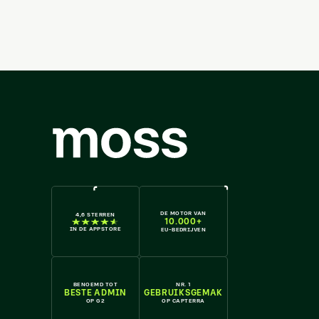
DE MOTOR VAN
4,6 STERREN
10.000+
IN DE APPSTORE
EU-BEDRIJVEN
BENOEMD TOT
NR. 1
BESTE ADMIN
GEBRUIKSGEMAK
OP G2
OP CAPTERRA