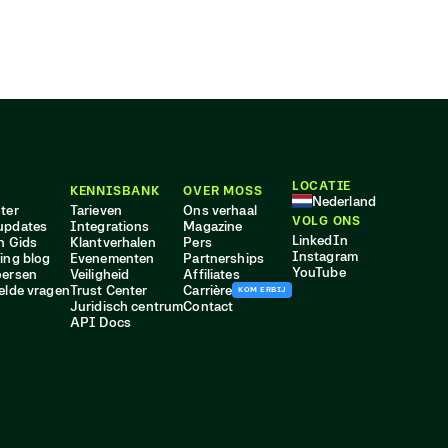
LOCATIE
KENNISBANK
OVER MOSS
Nederland
ter
Tarieven
Ons verhaal
VOLG ONS
updates
Integrations
Magazine
LinkedIn
n Gids
Klantverhalen
Pers
Instagram
ing blog
Evenementen
Partnerships
YouTube
oersen
Veiligheid
Affiliates
elde vragen
Trust Center
Carrière
KOM ERBIJ
Juridisch centrum
Contact
API Docs