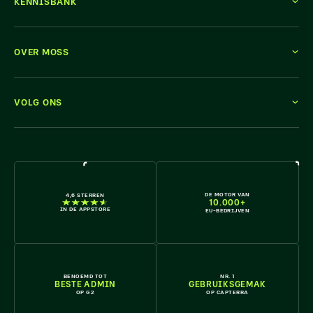
KENNISBANK
OVER MOSS
VOLG ONS
KOM ERBIJ
DE MOTOR VAN
4,6 STERREN
10.000+
IN DE APPSTORE
EU-BEDRIJVEN
BENOEMD TOT
NR. 1
BESTE ADMIN
GEBRUIKSGEMAK
OP G2
OP CAPTERRA