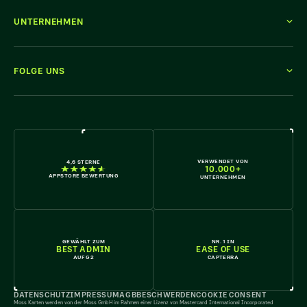
UNTERNEHMEN
FOLGE UNS
WIR STELLEN EIN
VERWENDET VON
4,6 STERNE
10.000+
APPSTORE BEWERTUNG
UNTERNEHMEN
GEWÄHLT ZUM
NR. 1 IN
BEST ADMIN
EASE OF USE
AUF G2
CAPTERRA
DATENSCHUTZ
IMPRESSUM
AGB
BESCHWERDEN
COOKIE CONSENT
Moss Karten werden von der Moss GmbH im Rahmen einer Lizenz von Mastercard International Incorporated