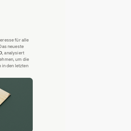
resse für alle
 Das neueste
O
, analysiert
nehmen, um die
in den letzten