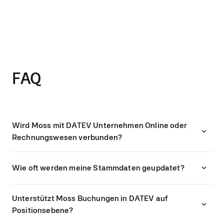
Informationen automatisch erfassen und
fertig nach DATEV importieren können,
ist ein riesiger Sprung nach vorne. Das
spart uns mehrere Tage im Monat."
Dr. Kai Rödiger, CFO, Seibert Group
FAQ
Wird Moss mit DATEV Unternehmen Online oder
Rechnungswesen verbunden?
Wie oft werden meine Stammdaten geupdatet?
Unterstützt Moss Buchungen in DATEV auf
Positionsebene?