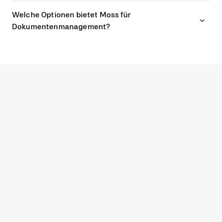
Welche Optionen bietet Moss für
Dokumentenmanagement?
G2
4.7
Entdecke zeitgemäßes
Ausgabenmanagement mit Moss.
GESPRÄCH VEREINBAREN
STARTE KOSTENLOS