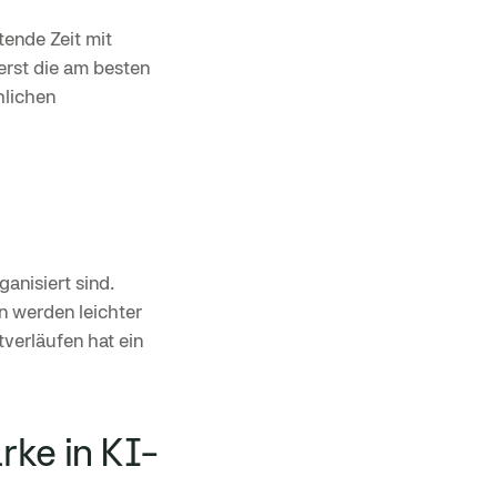
tende Zeit mit
erst die am besten
hlichen
anisiert sind.
n werden leichter
erläufen hat ein
rke in KI-