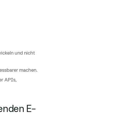
ickeln und nicht
messbarer machen.
er APIs,
renden E-