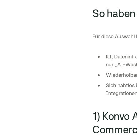
So haben w
Für diese Auswahl
KI, Dateninfr
nur „AI-Wash
Wiederholbar
Sich nahtlos 
Integratione
1) Konvo 
Commerc