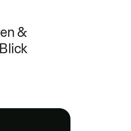
ten &
Blick