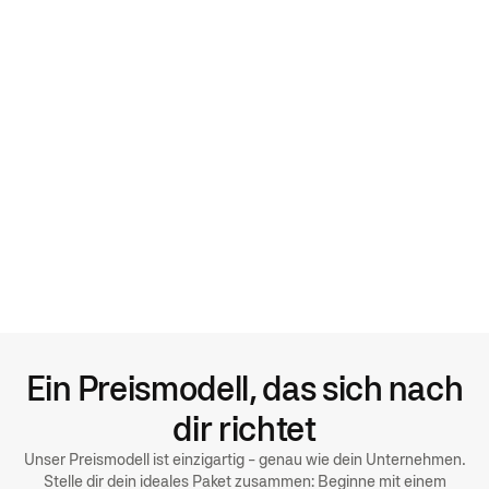
Kontencodes, Lieferanten, Umsatzsteuer-Codes und
Kostenstellen mit wenigen Klicks synchronisieren
Eigene Dimensionen wie Projekte oder weitere Felder nutzen
Ausgaben werden mit korrekten Mappings für exakte
Buchungen exportiert
Ein Preismodell, das sich nach
dir richtet
Unser Preismodell ist einzigartig - genau wie dein Unternehmen.
Stelle dir dein ideales Paket zusammen: Beginne mit einem