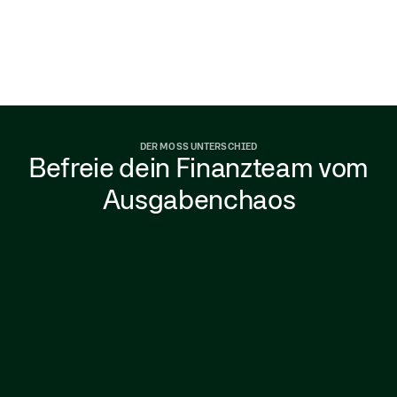
DER MOSS UNTERSCHIED
Befreie dein Finanzteam vom
Ausgabenchaos
Stundenlange Tabellenkalkulationen und
Ausgabenberichte, bei denen die
Finanzabteilung Belegen hinterherrent, Fehler
korrigiert und fehlende USt einfordert.