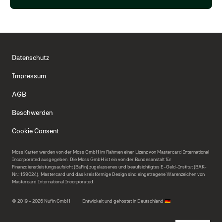
Datenschutz
Impressum
AGB
Beschwerden
Cookie Consent
Moss Karten werden von der Moss GmbH im Rahmen einer Lizenz von Mastercard International
Incorporated ausgegeben. Die Moss GmbH ist ein von der Bundesanstalt für
Finanzdienstleistungsaufsicht (BaFin) zugelassenes und beaufsichtigtes E-Geld-Institut (BAK-
Nr.: 159024). Mastercard und das kreisförmige Design sind eingetragene Warenzeichen von
Mastercard International Incorporated.
© 2019 - 2026 Nufin GmbH
Entwickelt und gehostet in Deutschland 🇩🇪