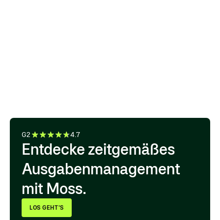
„Egal in welchem Land eine
Ausgabe anfällt – Freigaben,
Export in die Buchhaltung und
Nachweise für Audits laufen
zentral in einem System.“
IULIIA MEHLER ACCOUNTING LEAD, HIVE
G2
4.7
Entdecke zeitgemäßes
Ausgabenmanagement
mit Moss.
LOS GEHT'S